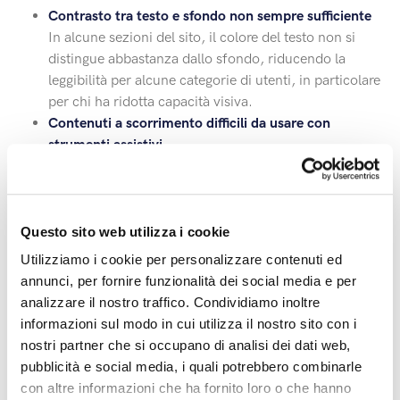
Contrasto tra testo e sfondo non sempre sufficiente
In alcune sezioni del sito, il colore del testo non si
distingue abbastanza dallo sfondo, riducendo la
leggibilità per alcune categorie di utenti, in particolare
per chi ha ridotta capacità visiva.
Contenuti a scorrimento difficili da usare con
strumenti assistivi
Alcune aree della pagina che prevedono lo
scorrimento non risultano completamente accessibili
tramite tastiera o screen reader, compromettendo la
fruizione per chi non utilizza dispositivi di
Questo sito web utilizza i cookie
puntamento.
Utilizziamo i cookie per personalizzare contenuti ed
annunci, per fornire funzionalità dei social media e per
Tutte le criticità sono state segnalate e saranno gestite nei
analizzare il nostro traffico. Condividiamo inoltre
prossimi aggiornamenti del sito.
informazioni sul modo in cui utilizza il nostro sito con i
La dichiarazione è stata redatta in data 9/07/2026, a
nostri partner che si occupano di analisi dei dati web,
seguito di controlli effettuati con strumenti automatici e
pubblicità e social media, i quali potrebbero combinarle
test manuali.
con altre informazioni che ha fornito loro o che hanno