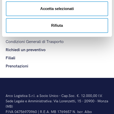
Certificazioni
Accetta selezionati
Servizi di logistica
Gestione ordini
ADR
Rifiuta
Servizi di spedizioni
Condizioni Generali di Trasporto
Richiedi un preventivo
Filiali
Prenotazioni
Arco Logistica S.r.l. a Socio Unico - Cap.Soc. €. 12.000,00 I.V.
Sede Legale e Amministrativa: Via Lorenzetti, 15 - 20900 - Monza
(MB)
P.IVA 04756970960 | R.E.A. MB 1769657 N. Iscr. Albo